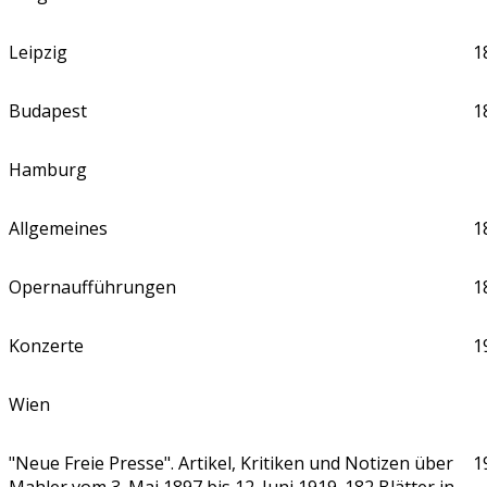
Leipzig
1
Budapest
1
Hamburg
Allgemeines
1
Opernaufführungen
1
Konzerte
1
Wien
"Neue Freie Presse". Artikel, Kritiken und Notizen über
1
Mahler vom 3. Mai 1897 bis 12. Juni 1919. 182 Blätter in