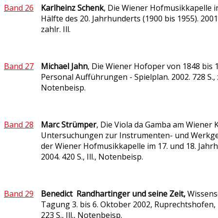
Band 26
Karlheinz Schenk
, Die Wiener Hofmusikkapelle i
Hälfte des 20. Jahrhunderts (1900 bis 1955). 2001.
zahlr. Ill.
Band 27
Michael Jahn
, Die Wiener Hofoper von 1848 bis 
Personal Aufführungen - Spielplan. 2002. 728 S., zah
Notenbeisp.
Band 28
Marc Strümper
, Die Viola da Gamba am Wiener K
Untersuchungen zur Instrumenten- und Werkge
der Wiener Hofmusikkapelle im 17. und 18. Jahrh
2004. 420 S., Ill., Notenbeisp.
Band 29
Benedict Randhartinger und seine Zeit,
Wissensc
Tagung 3. bis 6. Oktober 2002, Ruprechtshofen, 
223 S., Ill., Notenbeisp.