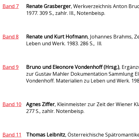
Band 7
Renate Grasberger
, Werkverzeichnis Anton Bru
1977. 309 S., zahlr. Ill., Notenbeisp.
Band 8
Renate und Kurt Hofmann
, Johannes Brahms, Ze
Leben und Werk. 1983. 286 S., Ill.
Band 9
Bruno und Eleonore Vondenhoff (Hrsg.)
, Ergän
zur Gustav Mahler Dokumentation Sammlung E
Vondenhoff. Materialien zu Leben und Werk. 198
Band 10
Agnes Ziffer
, Kleinmeister zur Zeit der Wiener Kl
277 S., zahlr. Notenbeisp.
Band 11
Thomas Leibnitz
, Österreichische Spätromantike