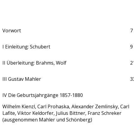
Vorwort
7
I Einleitung: Schubert
9
II Überleitung: Brahms, Wolf
2
III Gustav Mahler
3
IV Die Geburtsjahrgänge 1857-1880
Wilhelm Kienzl, Carl Prohaska, Alexander Zemlinsky, Carl
Lafite, Viktor Keldorfer, Julius Bittner, Franz Schreker
(ausgenommen Mahler und Schönberg)