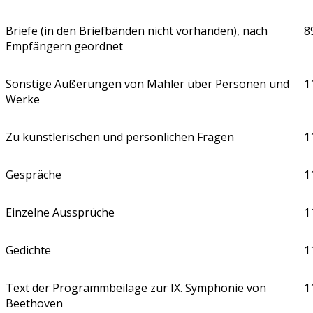
Briefe (in den Briefbänden nicht vorhanden), nach
8
Empfängern geordnet
Sonstige Äußerungen von Mahler über Personen und
1
Werke
Zu künstlerischen und persönlichen Fragen
1
Gespräche
1
Einzelne Aussprüche
1
Gedichte
1
Text der Programmbeilage zur IX. Symphonie von
1
Beethoven