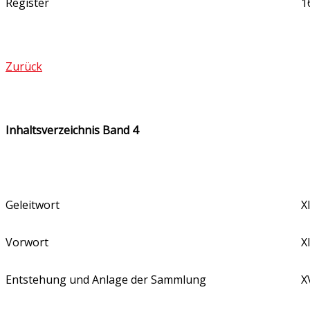
Register
1
Zurück
Inhaltsverzeichnis Band 4
Geleitwort
X
Vorwort
XI
Entstehung und Anlage der Sammlung
X