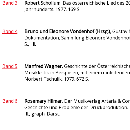
Band 3
Robert Schollum
, Das österreichische Lied des 20
Jahrhunderts. 1977. 169 S.
Band 4
Bruno und Eleonore Vondenhof (Hrsg.)
, Gustav
Dokumentation, Sammlung Eleonore Vondenhoff
S., Ill.
Band 5
Manfred Wagner
, Geschichte der Österreichisch
Musikkritik in Beispielen, mit einem einleitende
Norbert Tschulik. 1979. 672 S.
Band 6
Rosemary Hilmar
, Der Musikverlag Artaria & Co
Geschichte und Probleme der Druckproduktion. 1
Ill., graph. Darst.