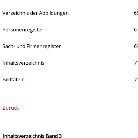
Verzeichnis der Abbildungen
6
Personenregister
6
Sach- und Firmenregister
6
Inhaltsverzeichnis
7
Bildtafeln
7
Zurück
I
nhaltsverzeichnis Band 3