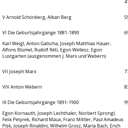
4
V Arnold Schönberg, Alban Berg
5
VI Die Geburtsjahrgänge 1881-1890
6
Karl Weigl, Anton Gatscha, Joseph Matthias Hauer,
Alfons Blümel, Rudolf Réti, Egon Wellesz, Egon
Lustgarten (ausgenommen J. Marx und Webern)
VII Joseph Marx
7
VIII Anton Webern
8
IX Die Geburtsjahrgänge 1891-1900
9
Egon Kornauth, Joseph Lechthaler, Norbert Sprongl,
Felix Petyrek, Richard Maux, Franz Mittler, Paul Amadeus
Pisk, Joseph Rinaldini, Wilhelm Grosz, Maria Bach, Erich