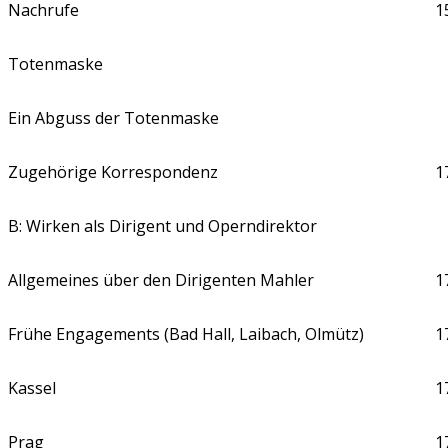
Nachrufe
1
Totenmaske
Ein Abguss der Totenmaske
Zugehörige Korrespondenz
1
B: Wirken als Dirigent und Operndirektor
Allgemeines über den Dirigenten Mahler
1
Frühe Engagements (Bad Hall, Laibach, Olmütz)
1
Kassel
1
Prag
1