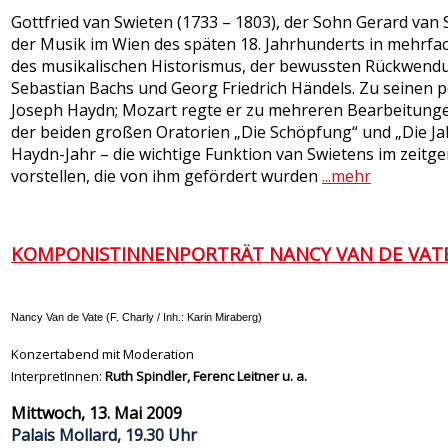
Gottfried van Swieten (1733 – 1803), der Sohn Gerard van S
der Musik im Wien des späten 18. Jahrhunderts in mehrfache
des musikalischen Historismus, der bewussten Rückwendu
Sebastian Bachs und Georg Friedrich Händels. Zu seinen
Joseph Haydn; Mozart regte er zu mehreren Bearbeitunge
der beiden großen Oratorien „Die Schöpfung“ und „Die Jah
Haydn-Jahr – die wichtige Funktion van Swietens im zei
vorstellen, die von ihm gefördert wurden
...mehr
KOMPONISTINNENPORTRÄT NANCY VAN DE VAT
Nancy Van de Vate (F. Charly / Inh.: Karin Miraberg)
Konzertabend mit Moderation
InterpretInnen
:
Ruth Spindler, Ferenc Leitner u. a.
Mittwoch, 13. Mai 2009
Palais Mollard, 19.30 Uhr