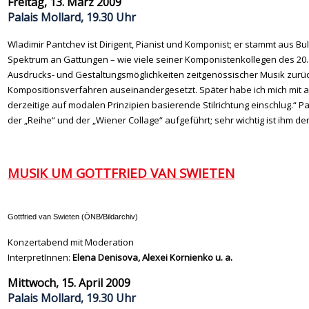
Freitag, 13. März 2009
Palais Mollard, 19.30 Uhr
Wladimir Pantchev ist Dirigent, Pianist und Komponist; er stammt aus Bu
Spektrum an Gattungen – wie viele seiner Komponistenkollegen des 20. 
Ausdrucks- und Gestaltungsmöglichkeiten zeitgenössischer Musik zurückge
Kompositionsverfahren auseinandergesetzt. Später habe ich mich mit al
derzeitige auf modalen Prinzipien basierende Stilrichtung einschlug
der „Reihe“ und der „Wiener Collage“ aufgeführt; sehr wichtig ist ihm d
MUSIK UM GOTTFRIED VAN SWIETEN
Gottfried van Swieten (ÖNB/Bildarchiv)
Konzertabend mit Moderation
InterpretInnen:
Elena Denisova, Alexei Kornienko u. a.
Mittwoch, 15. April 2009
Palais Mollard, 19.30 Uhr